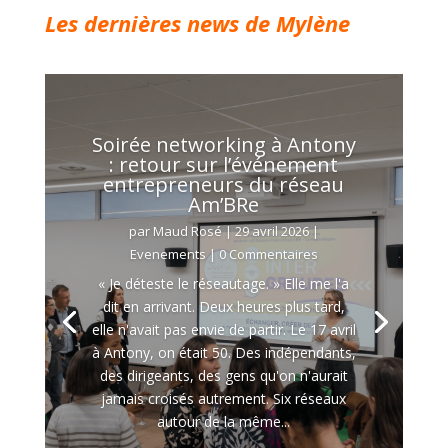
Les dernières news de Mylène
Soirée networking à Antony
: retour sur l’événement
entrepreneurs du réseau
Am’BRe
par
Maud Rosé
|
29 avril 2026
|
Evenements
| 0 Commentaires
« Je déteste le réseautage. » Elle me l'a
dit en arrivant. Deux heures plus tard,
elle n'avait pas envie de partir. Le 17 avril
à Antony, on était 50. Des indépendants,
des dirigeants, des gens qu'on n'aurait
jamais croisés autrement. Six réseaux
autour de la même...