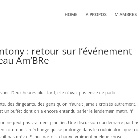
HOME
A PROPOS
M’AMBRES
ntony : retour sur l’événement
seau Am’BRe
ivant. Deux heures plus tard, elle n’avait pas envie de partir.
ts, des dirigeants, des gens qu’on n’aurait jamais croisés autrement. 
 et un buffet dont on a encore entendu parler le lendemain matin. 🍸
u’on ne peut pas vraiment planifier. Une discussion qui démarre par ha
n en commun. Un échange qui se prolonge dans le couloir alors que tou
it pas prévu. Et qui, parfois, change vraiment quelque chose.