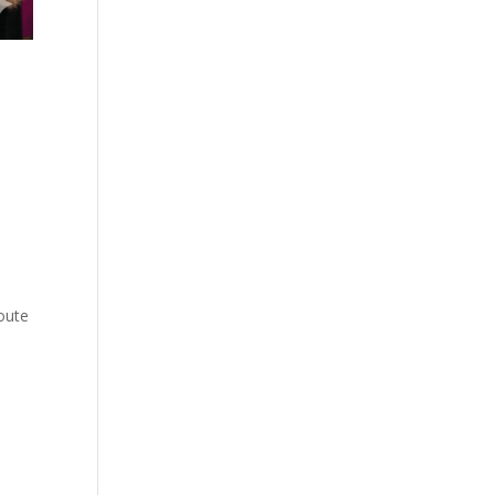
s
toute