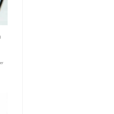
à
cer